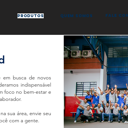
fale co
produtos
quem somos
d
e em busca de novos
deramos indispensável
m foco no bem-estar e
laborador.
na sua área, envie seu
 você com a gente.