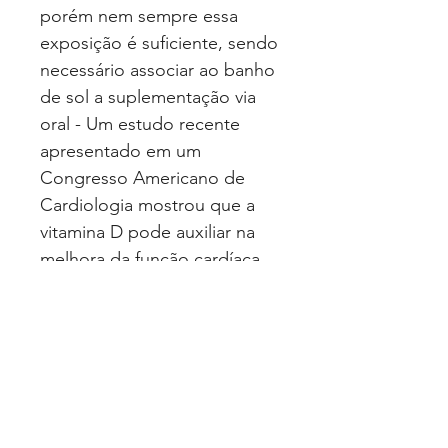
porém nem sempre essa
exposição é suficiente, sendo
necessário associar ao banho
de sol a suplementação via
oral - Um estudo recente
apresentado em um
Congresso Americano de
Cardiologia mostrou que a
vitamina D pode auxiliar na
melhora da função cardíaca
devido a sua capacidade de
ajudar nas contrações do
músculo cardíaco,
possibilitando o relaxamento
dos vasos sanguíneos.