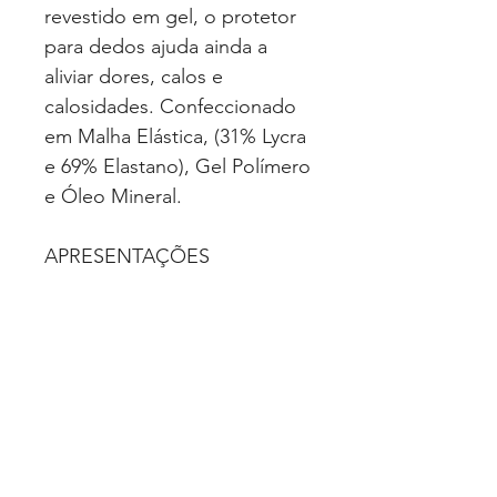
revestido em gel, o protetor
para dedos ajuda ainda a
aliviar dores, calos e
calosidades. Confeccionado
em Malha Elástica, (31% Lycra
e 69% Elastano), Gel Polímero
e Óleo Mineral.
APRESENTAÇÕES
Tam. P | M | G | (SG-304)
CLASSIFICAÇÃO
Correlatos
VALIDADE
Indeterminado