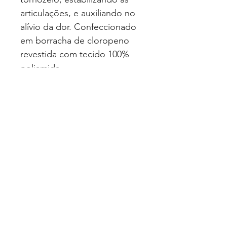
articulações, e auxiliando no
alívio da dor. Confeccionado
em borracha de cloropeno
revestida com tecido 100%
poliamida.
Disponível em tamanho
único.
EAN: 7898336430881
Quero Fazer uma Cotação
Politica de Privacidade
© 2025 Luimed Comércio de Produtos