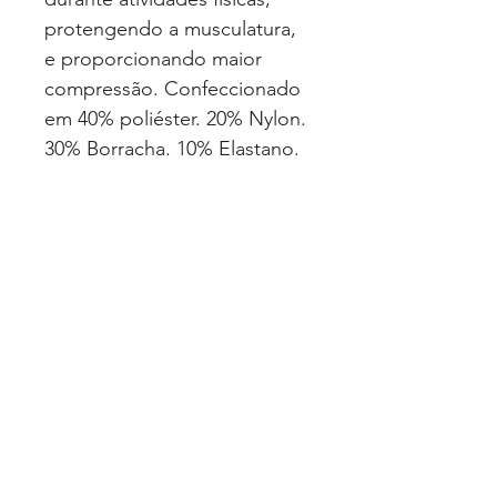
protengendo a musculatura,
e proporcionando maior
compressão. Confeccionado
em 40% poliéster. 20% Nylon.
30% Borracha. 10% Elastano.
Disponível nos tamanhos: P
22cm - 24cm | M 24cm - 26cm
| G 26cm - 28cm
EAN: 7898336438030
Quero Fazer uma Cotação
Politica de Privacidade