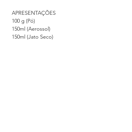
APRESENTAÇÕES
100 g (Pó)
150ml (Aerossol)
150ml (Jato Seco)
CLASSIFICAÇÃO
Cosméticos
VALIDADE
36 meses (após data de
fabricação)
Quero Fazer uma Cotação