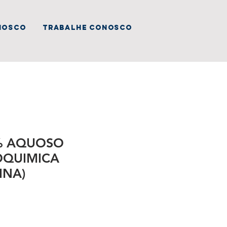
nosco
trabalhe conosco
% AQUOSO
OQUIMICA
INA)