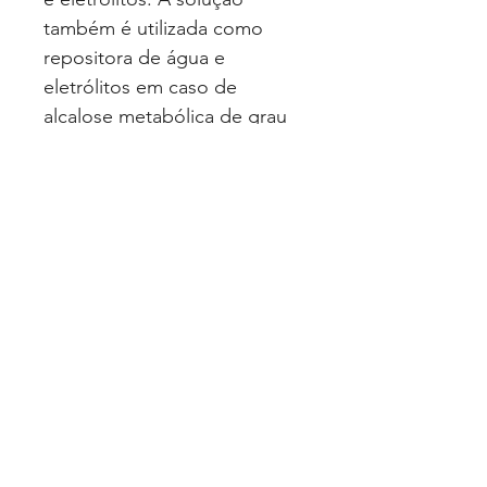
também é utilizada como
repositora de água e
eletrólitos em caso de
alcalose metabólica de grau
moderado, em carência de
sódio e como diluente para
medicamentos.
EAN: 7896727841315
Quero Fazer uma Cotação
Politica de Privacidade
© 2025 Luimed Comércio de Produtos
Hospitalares Ltda. Todos os direitos