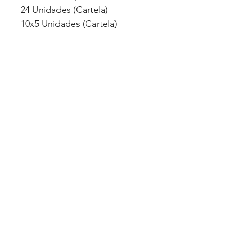
24 Unidades (Cartela)
10x5 Unidades (Cartela)
CLASSIFICAÇÃO
Cosméticos
VALIDADE
Indeterminado
Quero Fazer uma Cotação
Politica de Privacidade
© 2025 Luimed Comércio de Produtos
Hospitalares Ltda. Todos os direitos
reservados.