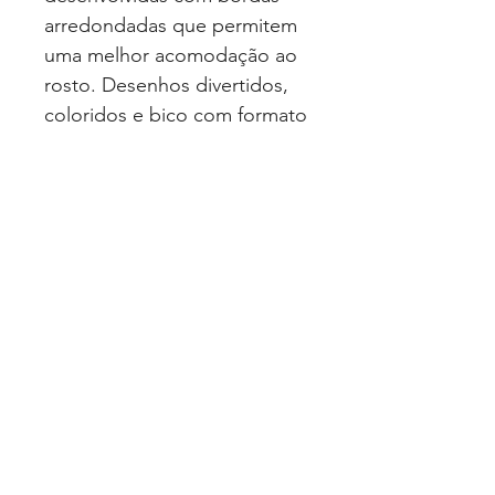
arredondadas que permitem
uma melhor acomodação ao
rosto. Desenhos divertidos,
coloridos e bico com formato
anatômico em silicone macio
e transparente. Livre de
Bisfenol-A.
EAN: 7896033201797
Quero Fazer uma Cotação
Politica de Privacidade
© 2025 Luimed Comércio de Produtos
Hospitalares Ltda. Todos os direitos
reservados.