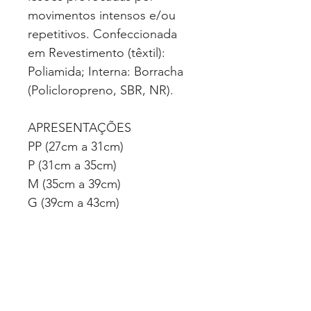
movimentos intensos e/ou
repetitivos. Confeccionada
em Revestimento (têxtil):
Poliamida; Interna: Borracha
(Policloropreno, SBR, NR).
APRESENTAÇÕES
PP (27cm a 31cm)
P (31cm a 35cm)
M (35cm a 39cm)
G (39cm a 43cm)
GG (43cm a 47cm)
CLASSIFICAÇÃO
Correlatos