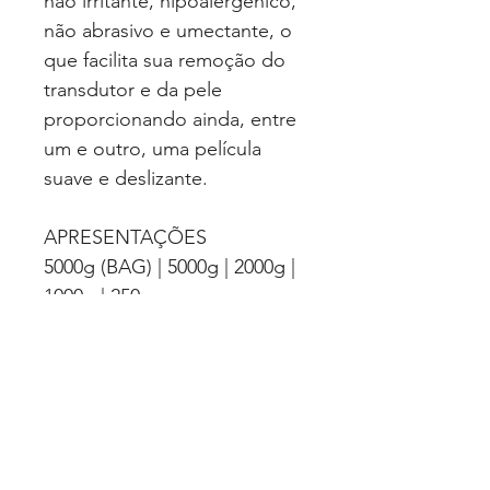
não irritante, hipoalergênico,
não abrasivo e umectante, o
que facilita sua remoção do
transdutor e da pele
proporcionando ainda, entre
um e outro, uma película
suave e deslizante.
APRESENTAÇÕES
5000g (BAG) | 5000g | 2000g |
1000g | 250g
CLASSIFICAÇÃO
Correlatos
VALIDADE
24 meses (após data de