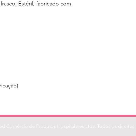
rasco. Estéril, fabricado com
ricação)
d Comércio de Produtos Hospitalares Ltda. Todos os direitos 