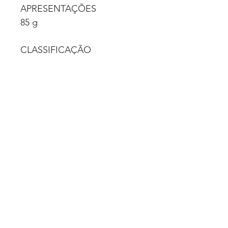
APRESENTAÇÕES
85 g
CLASSIFICAÇÃO
Medicamentos
VALIDADE
24 meses (após data de
fabricação)
Quero Fazer uma Cotação
Politica de Privacidade
© 2025 Luimed Comércio de Produtos
Hospitalares Ltda. Todos os direitos
reservados.