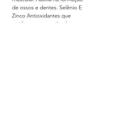
de ossos e dentes. Selênio E
Zinco Antioxidantes que
auxiliam na proteção dos
danos causados pelos
radicais livres.
EAN: 7898593052109
Quero Fazer uma Cotação
Politica de Privacidade
© 2025 Luimed Comércio de Produtos
Hospitalares Ltda. Todos os direitos
reservados.