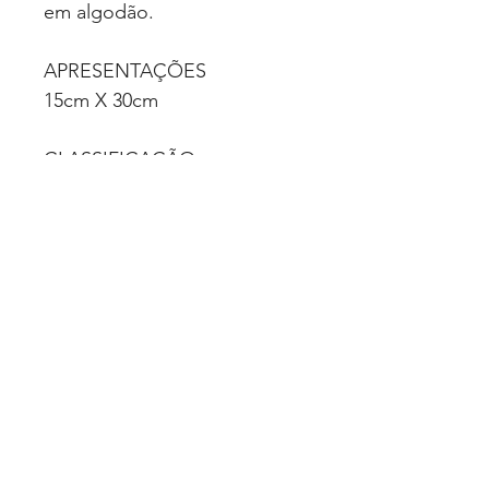
em algodão.
APRESENTAÇÕES
15cm X 30cm
CLASSIFICAÇÃO
Correlatos
VALIDADE
60 meses (após data de
fabricação)
Quero Fazer uma Cotação
Politica de Privacidade
© 2025 Luimed Comércio de Produtos