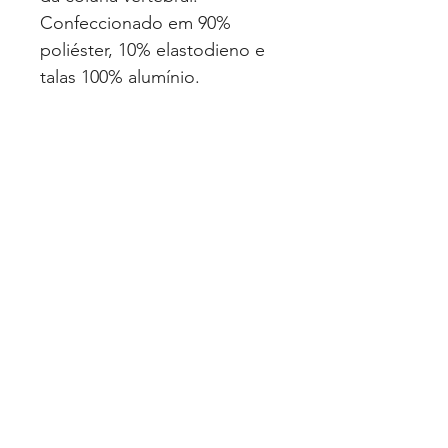
Confeccionado em 90%
poliéster, 10% elastodieno e
talas 100% alumínio.
Disponível nos tamanhos: P
60 - 80cm | M 80 - 90cm | G 90
- 100cm | GG 100 - 120cm
EAN: 7898336431819
Quero Fazer uma Cotação
Politica de Privacidade
© 2025 Luimed Comércio de Produtos
Hospitalares Ltda. Todos os direitos
reservados.