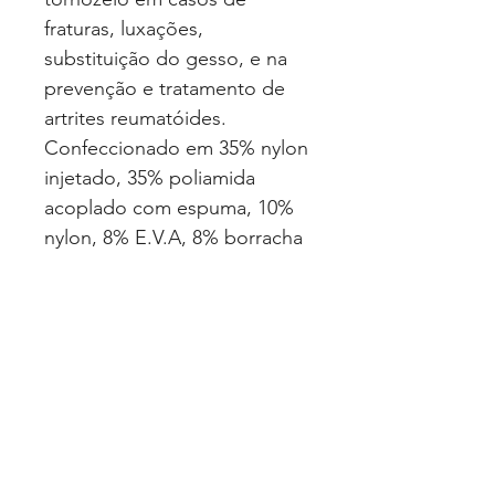
fraturas, luxações,
substituição do gesso, e na
prevenção e tratamento de
artrites reumatóides.
Confeccionado em 35% nylon
injetado, 35% poliamida
acoplado com espuma, 10%
nylon, 8% E.V.A, 8% borracha
e 4% alumínio.
Disponível nos
tamanhos: P/M - nº 22 a nº 26
| G - nº 27 a nº 33
EAN: 7898336437347