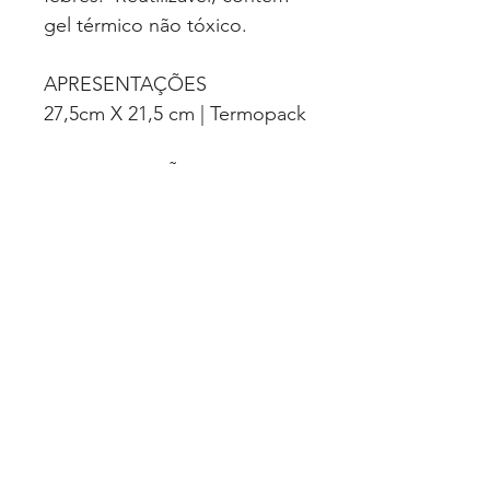
gel térmico não tóxico.
APRESENTAÇÕES
27,5cm X 21,5 cm | Termopack
CLASSIFICAÇÃO
Correlatos
VALIDADE
36 meses (após data de
fabricação)
Quero Fazer uma Cotação
Politica de Privacidade