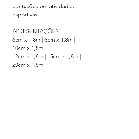
contusões em atividades
esportivas.
APRESENTAÇÕES
6cm x 1,8m | 8cm x 1,8m |
10cm x 1,8m
12cm x 1,8m | 15cm x 1,8m |
20cm x 1,8m
CLASSIFICAÇÃO
Correlatos
VALIDADE
60 meses (após data de
fabricação)