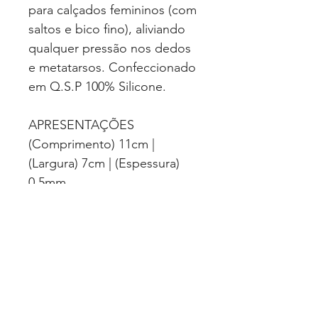
para calçados femininos (com
saltos e bico fino), aliviando
qualquer pressão nos dedos
e metatarsos. Confeccionado
em Q.S.P 100% Silicone.
APRESENTAÇÕES
(Comprimento) 11cm |
(Largura) 7cm | (Espessura)
0,5mm
2 Unidades (Par)
CLASSIFICAÇÃO
Correlatos
VALIDADE
Indeterminado