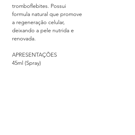
tromboflebites. Possui
formula natural que promove
a regeneração celular,
deixando a pele nutrida e
renovada.
APRESENTAÇÕES
45ml (Spray)
CLASSIFICAÇÃO
Medicamentos
VALIDADE
24 meses (após data de
fabricação)